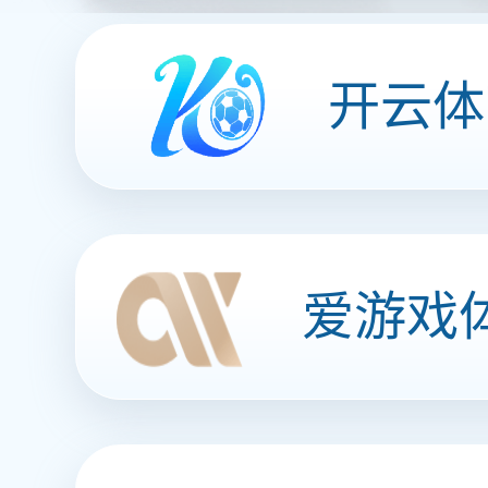
据2024年12月，联合国可持续证券交易所倡议（UN SSE）与国
Regional Analysis 2024（2024年G
PROGRESS REPORT （2024年董事
点。其中，亚洲市场女性董事占比为19%。
全球大型和中型上市公司的女性董事占比从2023年的