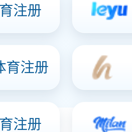
，其财务表现也更为优异。根据2019年7月31日至2024年9月30
回报率，相较女性董事比例低于30%的成分股高出18.9%。
年提升的趋势，反映出我国上市公司在公司治理对性别多元化的重视程
A股上市公司女性董事占比均值为18.7%，中位数为14.28%。从分布
%或以上。在核心决策职位上，A股上市公司女性董事长占比为6.7%（36
司，77体育智造将董事会多元化视为支持公司达到战略目标及维持
名，女董事占比为29%，高于G20和亚太地区平均水平。女性董监高
人储备等方式，为女性参与高层决策创造条件。公司通过管理层自我