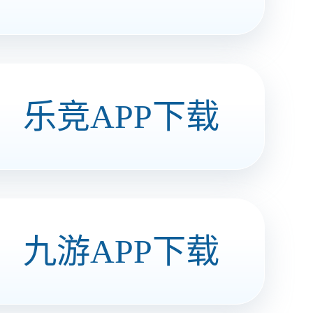
坡等。在全球范围内，77体育看到国内外的女性
助力女性提升管理能力；完善的绩效考核与晋升
其中女性员工25,026人，占比达35.6%。
职工权益行为严肃处理，为女性员工职业发展保