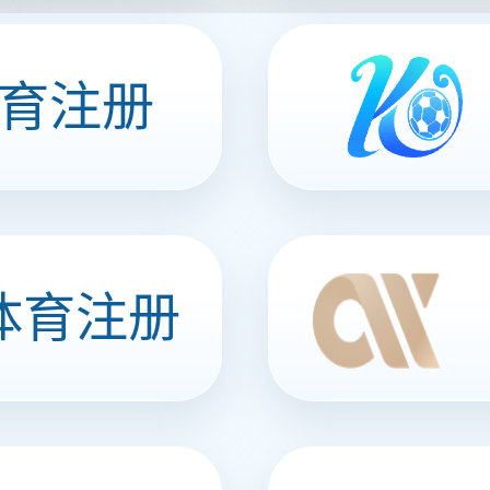
际金融公司（IFC）联合发布的《Market Monitor: Gender equality
20及地区企业领导层性别平等分析报告）》及今年2月MSCI最新发布的《WOMEN ON
会女性代表进展报告）》统计显示，在G20国家的上市公司中，女性董事在董
25.8%攀升至2024年的27.3%，增长了1.5个百分点。