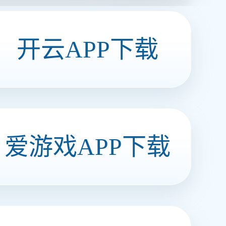
 in corporate leadership - G20 &
 BOARDS AND BEYOND: 2024
事会中平均占比23%，较2023年提升了1个百分