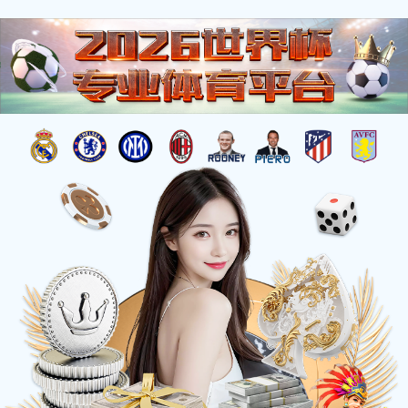
中文
投资者关系
首页
投资者关系
定期报告
A股
H股