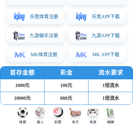
77体育智造2025年可持续发展报告
77体育智造正式发布2025年可持续发展报告。作为公司
第6份年度可持续发展报告，本次报告首度突破往年的责
任边界，将境外国家和地区纳入汇报范围，并展示环
查看报告
下载报告
境、社会、公司治理方面的丰富成果。